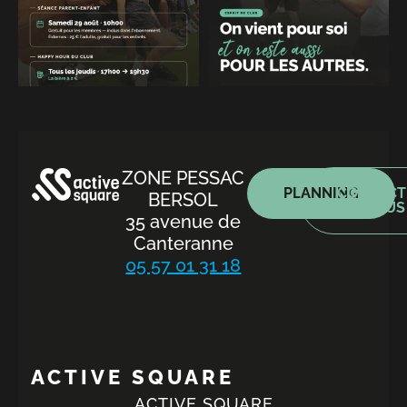
ZONE PESSAC
PLANNING
CONTACT
BERSOL
NOUS
35 avenue de
Canteranne
05 57 01 31 18
ACTIVE SQUARE
ACTIVE SQUARE