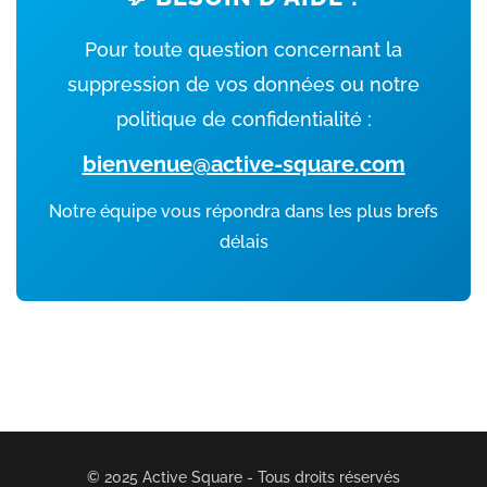
Pour toute question concernant la
suppression de vos données ou notre
politique de confidentialité :
bienvenue@active-square.com
Notre équipe vous répondra dans les plus brefs
délais
© 2025 Active Square - Tous droits réservés