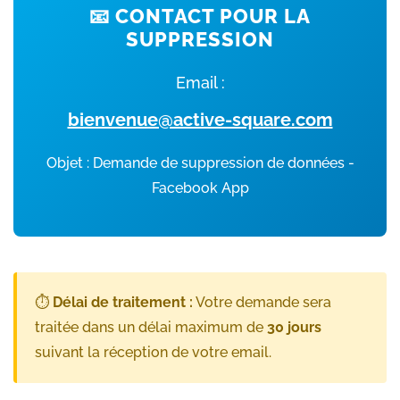
📧 CONTACT POUR LA
SUPPRESSION
Email :
bienvenue@active-square.com
Objet : Demande de suppression de données -
Facebook App
⏱️
Délai de traitement :
Votre demande sera
traitée dans un délai maximum de
30 jours
suivant la réception de votre email.