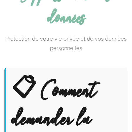
données
Protection de votre vie privée et de vos données
personnelles
📋 Comment
demander la