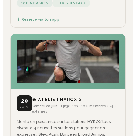
10€ MEMBRES
TOUS NIVEAUX
📱 Réserve via ton app
🔥 ATELIER HYROX 2
20
Samedi 20 juin • 14h30-16h • 10€ membres / 25€
JUIN
externes
Monte en puissance sur les stations HYROX tous
niveaux. 4 nouvelles stations pour gagner en
expertise : Sled Push, Burpees Broad Jumps,