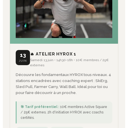
🔥 ATELIER HYROX 1
13
Samedi 13 juin • 14h30-16h • 10€ membres / 25€
JUIN
externes
Découvre les fondamentaux HYROX tous niveaux. 4
stations encadrées avec coaching expert : SkiErg,
Sled Pull, Farmer Carry, Wall Ball. Idéal pour toi ou
pour faire découvrir à un proche.
🎯 Tarif préférentiel :
10€ membres Active Square
/ 25€ externes. 2h d'initiation HYROX avec coachs
certifiés.