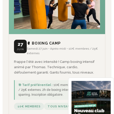
🥊 BOXING CAMP
27
Samedi 27 juin • Après-midi • 10€ membres / 25€
JUIN
externes
Frappe l'été avec intensité ! Camp boxing intensif
animé par Thomas. Technique, cardio,
défoulement garanti. Gants fournis, tous niveaux.
🎯 Tarif préférentiel :
10€ membres Active Square
/ 25€ externes. 2h de boxing intensif. Technique +
sparring. Inscription obligatoire.
10€ MEMBRES
TOUS NIVEAUX