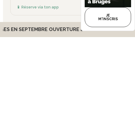
📱 Réserve via ton app
JE
M'INSCRIS
EMBRE
OUVERTURE D'UN CLUB À BORDEAUX BRUGES E
📱 Membres : Réserve via ton application
Active Square
Tarif préférentiel : 10€ membres / 25€
externes
Pour inscrire des proches externes :
Ateliers HYROX →
Page HYROX
• Boxing Camp →
Formulaire Camps
Besoin d'aide ?
05 57 01 31 18