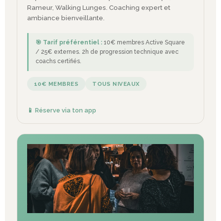
Rameur, Walking Lunges. Coaching expert et
ambiance bienveillante.
🎯 Tarif préférentiel :
10€ membres Active Square
/ 25€ externes. 2h de progression technique avec
coachs certifiés.
10€ MEMBRES
TOUS NIVEAUX
📱 Réserve via ton app