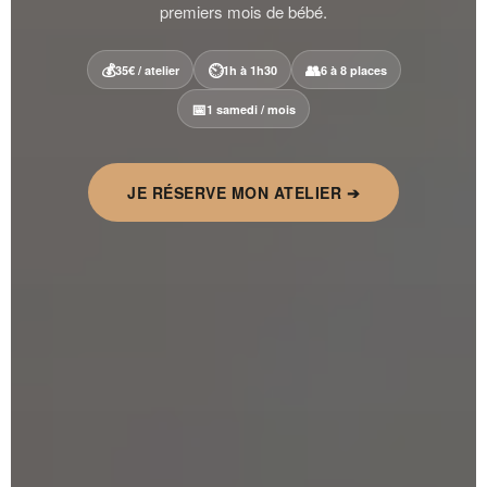
premiers mois de bébé.
💰
⏲
👥
35€ / atelier
1h à 1h30
6 à 8 places
📅
1 samedi / mois
JE RÉSERVE MON ATELIER ➔