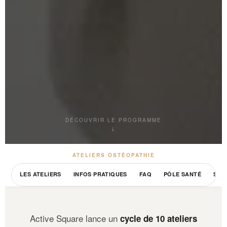
DÉCOUVRIR LE PROGRAMME
↓
ATELIERS OSTÉOPATHIE
LES ATELIERS
INFOS PRATIQUES
FAQ
PÔLE SANTÉ
S'IN
Active Square lance un
cycle de 10 ateliers