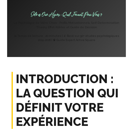
EN CE MOMENT
Solo vs Duo Hyrox : Quel Format Pour Vous ?
La Psychologie de Votre Choix : Profils Motivationnels, Self-Determination
Theory, Effet Köhler et Guide de Décision
📊 Temps de lecture : 20 minutes | 🔬 Basé sur 50+ études psychologiques
2024-2026 | 🧠 Guide Expert Active Square
INTRODUCTION :
LA QUESTION QUI
DÉFINIT VOTRE
EXPÉRIENCE