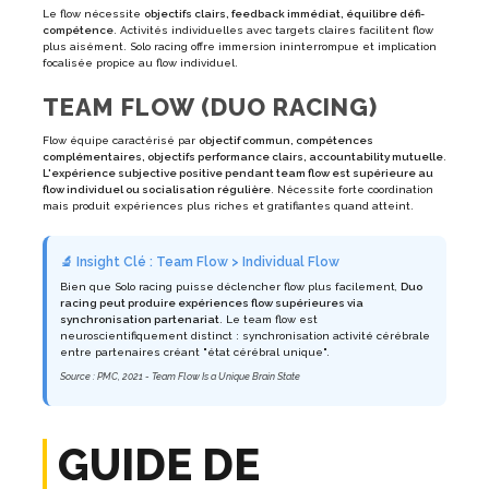
Le flow nécessite
objectifs clairs, feedback immédiat, équilibre défi-
compétence
. Activités individuelles avec targets claires facilitent flow
plus aisément. Solo racing offre immersion ininterrompue et implication
focalisée propice au flow individuel.
TEAM FLOW (DUO RACING)
Flow équipe caractérisé par
objectif commun, compétences
complémentaires, objectifs performance clairs, accountability mutuelle
.
L'expérience subjective positive pendant team flow est supérieure au
flow individuel ou socialisation régulière
. Nécessite forte coordination
mais produit expériences plus riches et gratifiantes quand atteint.
🔬 Insight Clé : Team Flow > Individual Flow
Bien que Solo racing puisse déclencher flow plus facilement,
Duo
racing peut produire expériences flow supérieures via
synchronisation partenariat
. Le team flow est
neuroscientifiquement distinct : synchronisation activité cérébrale
entre partenaires créant "état cérébral unique".
Source : PMC, 2021 - Team Flow Is a Unique Brain State
GUIDE DE