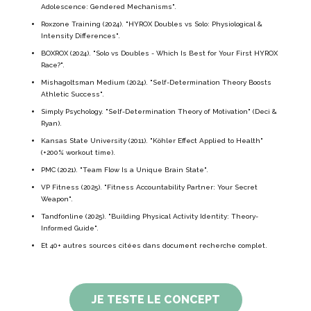
Adolescence: Gendered Mechanisms".
Roxzone Training (2024). "HYROX Doubles vs Solo: Physiological &
Intensity Differences".
BOXROX (2024). "Solo vs Doubles - Which Is Best for Your First HYROX
Race?".
Mishagoltsman Medium (2024). "Self-Determination Theory Boosts
Athletic Success".
Simply Psychology. "Self-Determination Theory of Motivation" (Deci &
Ryan).
Kansas State University (2011). "Köhler Effect Applied to Health"
(+200% workout time).
PMC (2021). "Team Flow Is a Unique Brain State".
VP Fitness (2025). "Fitness Accountability Partner: Your Secret
Weapon".
Tandfonline (2025). "Building Physical Activity Identity: Theory-
Informed Guide".
Et 40+ autres sources citées dans document recherche complet.
JE TESTE LE CONCEPT