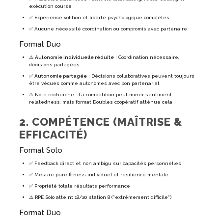
exécution course
✅ Expérience volition et liberté psychologique complètes
✅ Aucune nécessité coordination ou compromis avec partenaire
Format Duo
⚠️
Autonomie individuelle réduite
: Coordination nécessaire,
décisions partagées
✅
Autonomie partagée
: Décisions collaboratives peuvent toujours
être vécues comme autonomes avec bon partenariat
⚠️ Note recherche : La compétition peut miner sentiment
relatedness, mais format Doubles coopératif atténue cela
2. COMPÉTENCE (MAÎTRISE &
EFFICACITÉ)
Format Solo
✅ Feedback direct et non ambigu sur capacités personnelles
✅ Mesure pure fitness individuel et résilience mentale
✅ Propriété totale résultats performance
⚠️ RPE Solo atteint 18/20 station 8 ("extrêmement difficile")
Format Duo