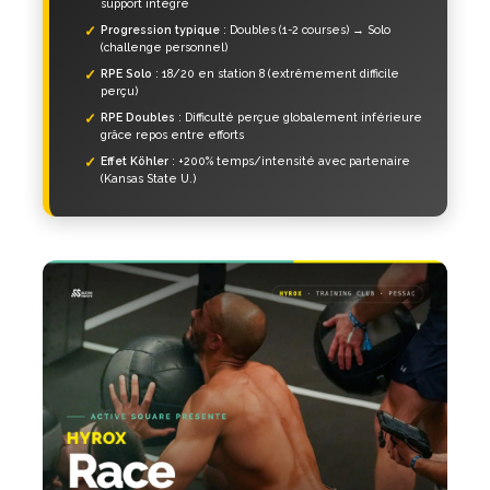
support intégré
Progression typique
: Doubles (1-2 courses) → Solo
(challenge personnel)
RPE Solo
: 18/20 en station 8 (extrêmement difficile
perçu)
RPE Doubles
: Difficulté perçue globalement inférieure
grâce repos entre efforts
Effet Köhler
: +200% temps/intensité avec partenaire
(Kansas State U.)