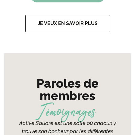
JE VEUX EN SAVOIR PLUS
Paroles de
membres
Témoignages
ctive
Active Square est une salle où chacun y
U
ne très
trouve son bonheur par les différentes
l'