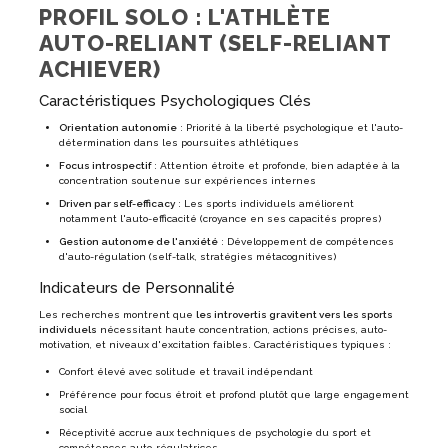
PROFIL SOLO : L'ATHLÈTE
AUTO-RELIANT (SELF-RELIANT
ACHIEVER)
Caractéristiques Psychologiques Clés
Orientation autonomie
: Priorité à la liberté psychologique et l'auto-
détermination dans les poursuites athlétiques
Focus introspectif
: Attention étroite et profonde, bien adaptée à la
concentration soutenue sur expériences internes
Driven par self-efficacy
: Les sports individuels améliorent
notamment l'auto-efficacité (croyance en ses capacités propres)
Gestion autonome de l'anxiété
: Développement de compétences
d'auto-régulation (self-talk, stratégies métacognitives)
Indicateurs de Personnalité
Les recherches montrent que
les introvertis gravitent vers les sports
individuels
nécessitant haute concentration, actions précises, auto-
motivation, et niveaux d'excitation faibles. Caractéristiques typiques :
Confort élevé avec solitude et travail indépendant
Préférence pour focus étroit et profond plutôt que large engagement
social
Réceptivité accrue aux techniques de psychologie du sport et
compétences auto-régulatrices