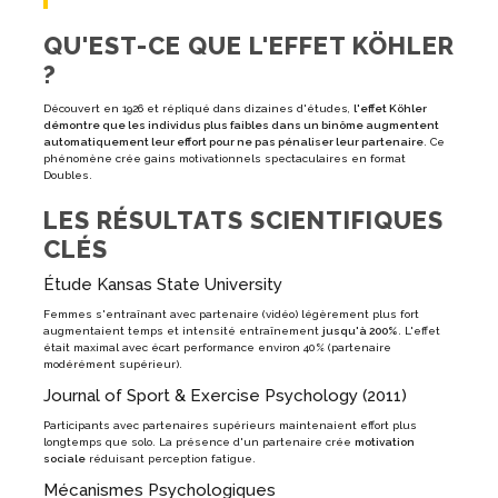
QU'EST-CE QUE L'EFFET KÖHLER
?
Découvert en 1926 et répliqué dans dizaines d'études,
l'effet Köhler
démontre que les individus plus faibles dans un binôme augmentent
automatiquement leur effort pour ne pas pénaliser leur partenaire
. Ce
phénomène crée gains motivationnels spectaculaires en format
Doubles.
LES RÉSULTATS SCIENTIFIQUES
CLÉS
Étude Kansas State University
Femmes s'entraînant avec partenaire (vidéo) légèrement plus fort
augmentaient temps et intensité entraînement
jusqu'à 200%
. L'effet
était maximal avec écart performance environ 40% (partenaire
modérément supérieur).
Journal of Sport & Exercise Psychology (2011)
Participants avec partenaires supérieurs maintenaient effort plus
longtemps que solo. La présence d'un partenaire crée
motivation
sociale
réduisant perception fatigue.
Mécanismes Psychologiques