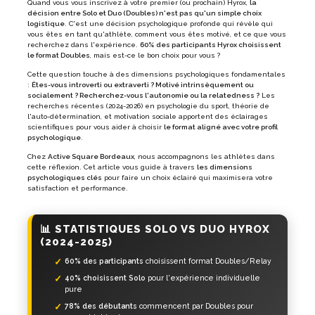
Quand vous vous inscrivez à votre premier (ou prochain) Hyrox,
la
décision entre Solo et Duo (Doubles) n'est pas qu'un simple choix
logistique
. C'est une décision psychologique profonde qui révèle qui
vous êtes en tant qu'athlète, comment vous êtes motivé, et ce que vous
recherchez dans l'expérience.
60% des participants Hyrox choisissent
le format Doubles
, mais est-ce le bon choix pour vous ?
Cette question touche à des dimensions psychologiques fondamentales
:
Êtes-vous introverti ou extraverti ? Motivé intrinsèquement ou
socialement ? Recherchez-vous l'autonomie ou la relatedness ?
Les
recherches récentes (2024-2026) en psychologie du sport, théorie de
l'auto-détermination, et motivation sociale apportent des éclairages
scientifiques pour vous aider à choisir
le format aligné avec votre profil
psychologique
.
Chez
Active Square Bordeaux
, nous accompagnons les athlètes dans
cette réflexion. Cet article vous guide à travers
les dimensions
psychologiques clés
pour faire un choix éclairé qui maximisera votre
satisfaction et performance.
📊 STATISTIQUES SOLO VS DUO HYROX
(2024-2025)
60% des participants
choisissent format Doubles/Relay
40% choisissent Solo
pour l'expérience individuelle
pure
78% des débutants
commencent par Doubles pour