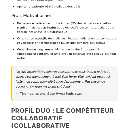
Approche patiente et méthodique des défis
Profil Motivationnel
Dominance motivation intrinsèque
: 77% des athlètes médaillés
montrent motivation intrinsèque (objectifs personnels, plaisir, auto-
détermination) vs 23% extrinsèque
Orientation objectifs de maîtrise
: Focus amélioration personnelle et
développement compétences plutôt que comparaison sociale
Consistance long terme
: Motivation intrinsèque produit
engagement soutenu et amélioration continue avec risque burnout
réduit
"Je suis introverti, je recharge mes batteries seul. Quand je fais du
sport, c'est mon moment à moi. Solo Hyrox était évident pour moi :
juste mon corps, mon effort, mon dépassement. Pas besoin de
coordination, juste me pousser à fond."
— Thomas, 31 ans, Solo Hyrox Paris 2025
PROFIL DUO : LE COMPÉTITEUR
COLLABORATIF
(COLLABORATIVE