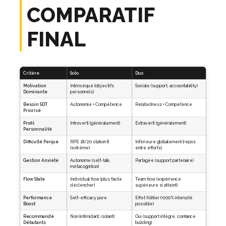
COMPARATIF
FINAL
Critère
Solo
Duo
Motivation
Intrinsèque (objectifs
Sociale (support, accountability)
Dominante
personnels)
Besoin SDT
Autonomie + Compétence
Relatedness + Compétence
Priorisé
Profil
Introverti (généralement)
Extraverti (généralement)
Personnalité
Difficulté Perçue
RPE 18/20 station 8
Inférieure globalement (repos
(extrême)
entre efforts)
Gestion Anxiété
Autonome (self-talk,
Partagée (support partenaire)
métacognition)
Flow State
Individual flow (plus facile
Team flow (expérience
déclencher)
supérieure si atteint)
Performance
Self-efficacy pure
Effet Köhler (+200% intensité
Boost
possible)
Recommandé
Non (intimidant, isolant)
Oui (support intégré, confiance
Débutants
building)