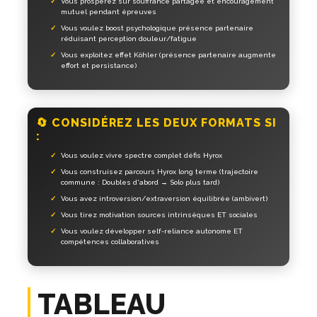
Vous prospérez sur souffrance partagée et encouragement
mutuel pendant épreuves
Vous voulez boost psychologique présence partenaire
réduisant perception douleur/fatigue
Vous exploitez effet Köhler (présence partenaire augmente
effort et persistance)
🔄 CONSIDÉREZ LES DEUX FORMATS SI
:
Vous voulez vivre spectre complet défis Hyrox
Vous construisez parcours Hyrox long terme (trajectoire
commune : Doubles d'abord → Solo plus tard)
Vous avez introversion/extraversion équilibrée (ambivert)
Vous tirez motivation sources intrinsèques ET sociales
Vous voulez développer self-reliance autonome ET
compétences collaboratives
TABLEAU