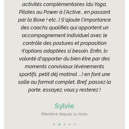
urs là
activités complémentaires (du Yoga,
Pessa
her. Je
Pilates au Power à l'Active.. en passant
de no
are 💪
par la Boxe ! etc..) S'ajoute l'importance
propo
des coachs qualifiés qui apportent un
Team 
accompagnement individuel avec le
t
contrôle des postures et proposition
convi
d'options adaptées si besoin. Enfin, la
été
volonté d'apporter du bien être par des
bienve
moments conviviaux (événements
à dis
sportifs, petit déj matinal ...) en font une
salle au format complet. Bref, passez la
porte, essayez, vous y resterez !
Sylvie
Membre depuis 11 mois