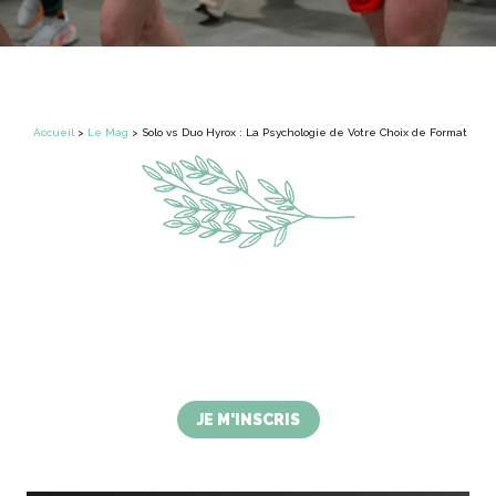
Accueil
>
Le Mag
>
Solo vs Duo Hyrox : La Psychologie de Votre Choix de Format
HYROX RACE PESSAC
2 événements pour découvrir et perfectionner
les stations HYROX et un challenge Adults au
plus proche de l'officiel et aussi un format KIDS
!
JE M'INSCRIS