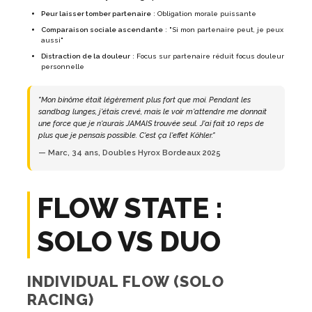
Peur laisser tomber partenaire
: Obligation morale puissante
Comparaison sociale ascendante
: "Si mon partenaire peut, je peux
aussi"
Distraction de la douleur
: Focus sur partenaire réduit focus douleur
personnelle
"Mon binôme était légèrement plus fort que moi. Pendant les
sandbag lunges, j'étais crevé, mais le voir m'attendre me donnait
une force que je n'aurais JAMAIS trouvée seul. J'ai fait 10 reps de
plus que je pensais possible. C'est ça l'effet Köhler."
— Marc, 34 ans, Doubles Hyrox Bordeaux 2025
FLOW STATE :
SOLO VS DUO
INDIVIDUAL FLOW (SOLO
RACING)