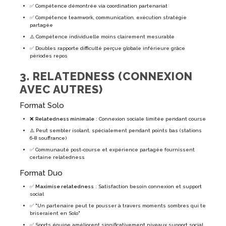
✅ Compétence démontrée via coordination partenariat
✅ Compétence teamwork, communication, exécution stratégie
partagée
⚠️ Compétence individuelle moins clairement mesurable
✅ Doubles rapporte difficulté perçue globale inférieure grâce
périodes repos
3. RELATEDNESS (CONNEXION
AVEC AUTRES)
Format Solo
❌
Relatedness minimale
: Connexion sociale limitée pendant course
⚠️ Peut sembler isolant, spécialement pendant points bas (stations
6-8 souffrance)
✅ Communauté post-course et expérience partagée fournissent
certaine relatedness
Format Duo
✅
Maximise relatedness
: Satisfaction besoin connexion et support
social
✅ "Un partenaire peut te pousser à travers moments sombres qui te
briseraient en Solo"
✅ Sports équipe améliorent significativement niveaux support social