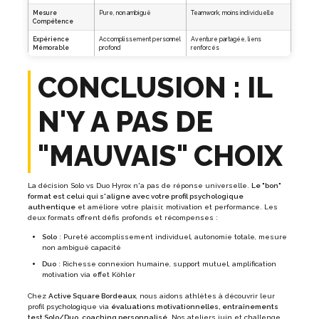
Mesure
Pure, non ambiguë
Teamwork, moins individuelle
Compétence
Expérience
Accomplissement personnel
Aventure partagée, liens
Mémorable
profond
renforcés
CONCLUSION : IL
N'Y A PAS DE
"MAUVAIS" CHOIX
La décision Solo vs Duo Hyrox n'a pas de réponse universelle.
Le "bon"
format est celui qui s'aligne avec votre profil psychologique
authentique
et améliore votre plaisir, motivation et performance. Les
deux formats offrent défis profonds et récompenses :
Solo
: Pureté accomplissement individuel, autonomie totale, mesure
non ambiguë capacité
Duo
: Richesse connexion humaine, support mutuel, amplification
motivation via effet Köhler
Chez
Active Square Bordeaux
, nous aidons athlètes à découvrir leur
profil psychologique via
évaluations motivationnelles, entraînements
test Solo/Duo, coaching personnalisé
. Nos ateliers juin et challenge