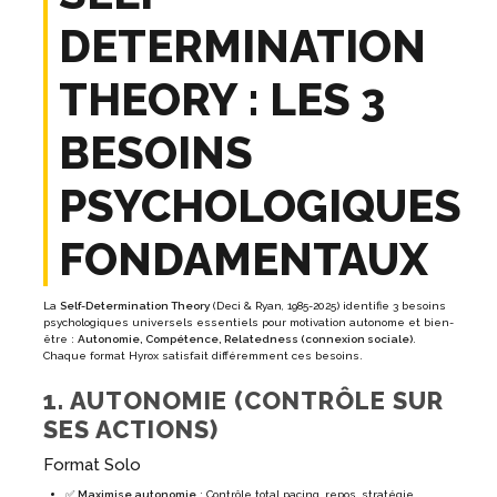
DETERMINATION
THEORY : LES 3
BESOINS
PSYCHOLOGIQUES
FONDAMENTAUX
La
Self-Determination Theory
(Deci & Ryan, 1985-2025) identifie 3 besoins
psychologiques universels essentiels pour motivation autonome et bien-
être :
Autonomie, Compétence, Relatedness (connexion sociale)
.
Chaque format Hyrox satisfait différemment ces besoins.
1. AUTONOMIE (CONTRÔLE SUR
SES ACTIONS)
Format Solo
✅
Maximise autonomie
: Contrôle total pacing, repos, stratégie,