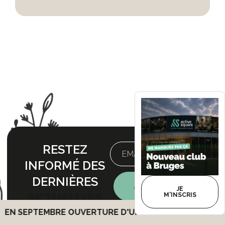
RESTEZ
INFORMÉ DES
DERNIÈRES
JE M'INSCRIS
JE
ACTUALITÉS
M'INSCRIS
ÉVÉNEMENTS &
PTEMBRE
OUVERTURE D'UN CLUB À BORDEAUX BRUGES