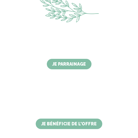
OFFRE PARRAINAGE
Parrainage 1 x et profite de 2h de spa,
parrainge 2x, à toi l'experience full bien-être du
Domaine du Ferret (2x soins et repas).
JE PARRAINAGE
EN CE MOMENT
OFFRE DUO
Inscrivez-vous en duo et bénéficiez de 3 mois
d'abonnement gratuit.
JE BÉNÉFICIE DE L'OFFRE