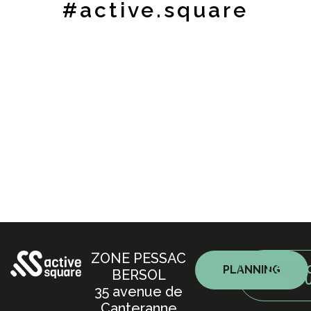
#active.square
ZONE PESSAC
PLANNING
CONTA
BERSOL
NO
35 avenue de
Canteranne