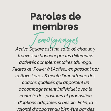
Paroles de
membres
Témoignages
ve
Active Square est une salle où chacun y
rès
trouve son bonheur par les différentes
l'ét
 là
activités complémentaires (du Yoga,
l
. Je
Pilates au Power à l'Active.. en passant par
ent
 💪
la Boxe ! etc..) S'ajoute l'importance des
sur 
coachs qualifiés qui apportent un
spor
accompagnement individuel avec le
mo
contrôle des postures et proposition
l'é
d'options adaptées si besoin. Enfin, la
et b
volonté d'apporter du bien être par des
à 