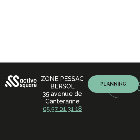
ZONE PESSAC
PLANNING
CONTA
BERSOL
NO
35 avenue de
Canteranne
05 57 01 31 18