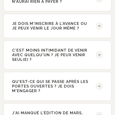
N'AURAI RIEN À PAYER ?
Oui, 100% gratuit. Les 3 cours du 29 mai, le moment
thé/jus, tout est offert. Aucune obligation d'achat après.
Vous découvrez, vous testez, vous décidez.
JE DOIS M'INSCRIRE À L'AVANCE OU
JE PEUX VENIR LE JOUR MÊME ?
Places limitées (40 participants max). L'inscription
préalable est prioritaire, mais quelques places « dernier
moment » peuvent être disponibles. Inscrivez-vous
C'EST MOINS INTIMIDANT DE VENIR
aujourd'hui pour être sûr(e) d'avoir votre place.
AVEC QUELQU'UN ? JE PEUX VENIR
SEUL(E) ?
Bien sûr ! L'ambiance est très accueillante. Vous
pouvez aussi venir avec un ami, une amie, un membre
de votre famille. De toute façon, vous serez entouré(e)
QU'EST-CE QUI SE PASSE APRÈS LES
par une équipe bienveillante et 40 autres découvreurs.
PORTES OUVERTES ? JE DOIS
M'ENGAGER ?
Non, pas d'engagement obligatoire. Si vous aimez
Active Square, nos coachs vous présenteront les offres
spéciales pour nouveaux membres. Vous décidez : vous
J'AI MANQUÉ L'ÉDITION DE MARS,