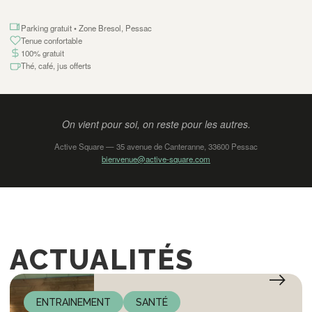
Parking gratuit • Zone Bresol, Pessac
Tenue confortable
100% gratuit
Thé, café, jus offerts
On vient pour soi, on reste pour les autres.
Active Square — 35 avenue de Canteranne, 33600 Pessac
bienvenue@active-square.com
ACTUALITÉS
ENTRAINEMENT
SANTÉ