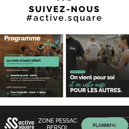
SUIVEZ-NOUS
#active.square
ZONE PESSAC
PLANNING
CONTAC
BERSOL