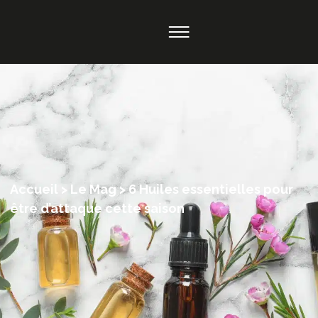
Accueil
>
Le Mag
>
6 Huiles essentielles pour
être d’attaque cette saison