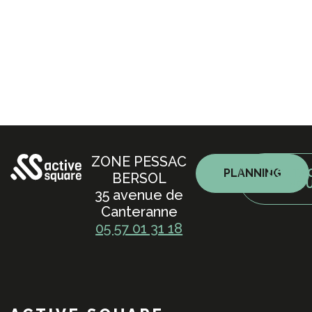
ZONE PESSAC
PLANNING
CONTA
BERSOL
NO
35 avenue de
Canteranne
05 57 01 31 18