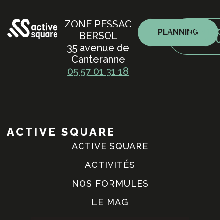
ZONE PESSAC
PLANNING
CONTA
BERSOL
NO
35 avenue de
Canteranne
05 57 01 31 18
ACTIVE SQUARE
ACTIVE SQUARE
ACTIVITÉS
NOS FORMULES
LE MAG