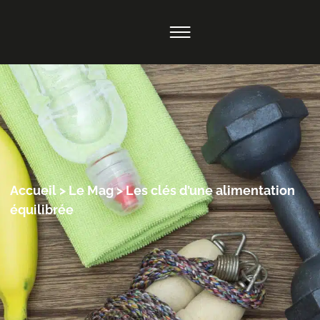
Accueil
>
Le Mag
>
Les clés d’une alimentation
équilibrée