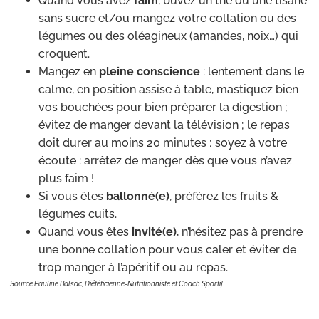
Quand vous avez
faim
, buvez un thé ou une tisane
sans sucre et/ou mangez votre collation ou des
légumes ou des oléagineux (amandes, noix…) qui
croquent.
Mangez en
pleine conscience
: lentement dans le
calme, en position assise à table, mastiquez bien
vos bouchées pour bien préparer la digestion ;
évitez de manger devant la télévision ; le repas
doit durer au moins 20 minutes ; soyez à votre
écoute : arrêtez de manger dès que vous n’avez
plus faim !
Si vous êtes
ballonné(e)
, préférez les fruits &
légumes cuits.
Quand vous êtes
invité(e)
, n’hésitez pas à prendre
une bonne collation pour vous caler et éviter de
trop manger à l’apéritif ou au repas.
Source Pauline Balsac, Diététicienne-Nutritionniste et Coach Sportif