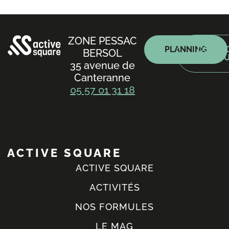
ZONE PESSAC
PLANNING
CONTAC
BERSOL
NO
35 avenue de
Canteranne
05 57 01 31 18
ACTIVE SQUARE
ACTIVE SQUARE
ACTIVITÉS
NOS FORMULES
LE MAG