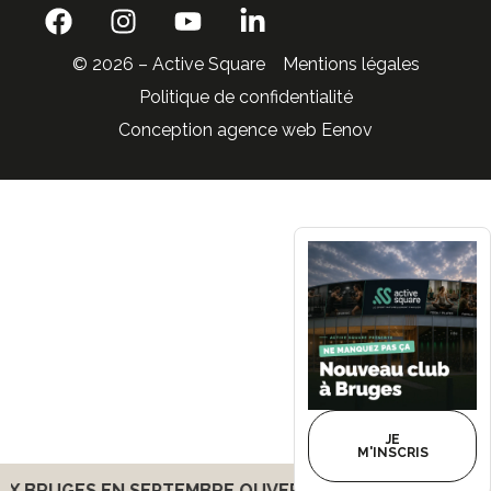
© 2026 – Active Square
Mentions légales
Politique de confidentialité
Conception agence web Eenov
JE
M'INSCRIS
X BRUGES EN SEPTEMBRE
OUVERTURE D'UN CLUB À B