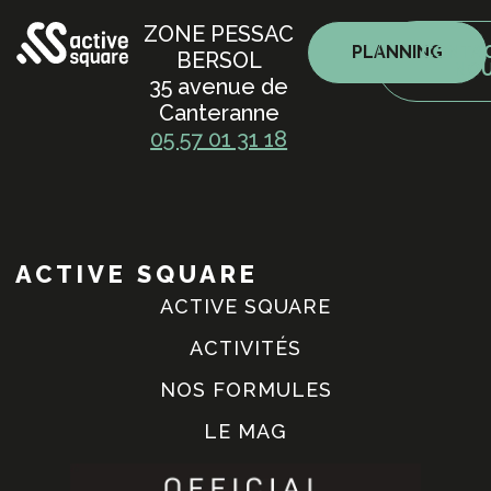
ZONE PESSAC
PLANNING
CONTA
BERSOL
NO
35 avenue de
Canteranne
05 57 01 31 18
ACTIVE SQUARE
ACTIVE SQUARE
ACTIVITÉS
NOS FORMULES
LE MAG